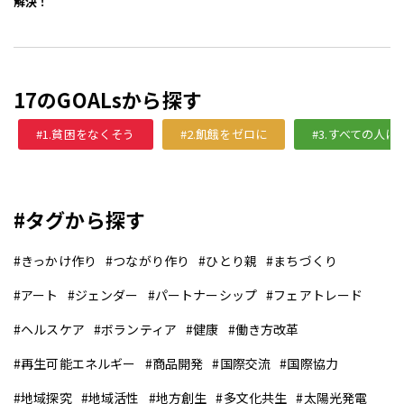
解決！
17のGOALsから探す
#1.貧困をなくそう
#2.飢餓をゼロに
#3.すべての人
#タグから探す
きっかけ作り
つながり作り
ひとり親
まちづくり
アート
ジェンダー
パートナーシップ
フェアトレード
ヘルスケア
ボランティア
健康
働き方改革
再生可能エネルギー
商品開発
国際交流
国際協力
地域探究
地域活性
地方創生
多文化共生
太陽光発電