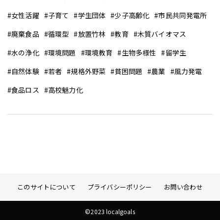
女性活躍
子育て
学生団体
少子高齢化
市民共同発電所
廃棄食品
循環型
放置竹林
教育
木質バイオマス
水の浄化
環境問題
環境教育
生物多様性
留学生
自然体験
若者
規格外野菜
貧困問題
農業
風力発電
食品ロス
高校魅力化
このサイトについて
プライバシーポリシー
お問い合わせ
©2023 localgoals