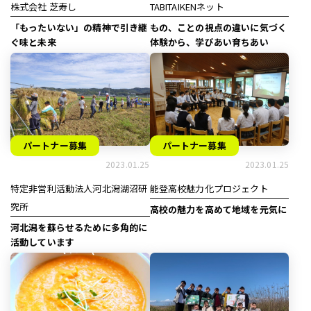
株式会社 芝寿し
TABITAIKENネット
「もったいない」の精神で引き継
もの、ことの視点の違いに気づく
ぐ味と未来
体験から、学びあい育ちあい
パートナー募集
パートナー募集
2023.01.25
2023.01.25
特定非営利活動法人河北潟湖沼研
能登高校魅力化プロジェクト
究所
高校の魅力を高めて地域を元気に
河北潟を蘇らせるために多角的に
活動しています