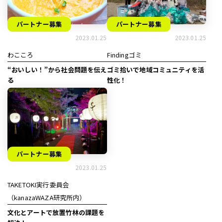
パートナー募集
パートナー募集
2023.01.25
2023.01.25
わこころ
Findingゴミ
“おいしい！”から社会問題を伝え
ゴミ拾いで地域コミュニティを活
る
性化！
パートナー募集
2023.01.25
TAKETOKI実行委員会
（kanazaWAZA研究所内）
文化とアートで放置竹林の課題を